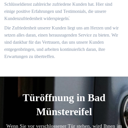
Schlüsseldienst zahlreiche zufriedene Kunden hat.​ Hier sind
einige positive Erfahrungen und Testimonials, die unsere
Kundenzufriedenheit widerspiegeln⁚
Die Zufriedenheit unserer Kunden liegt uns am Herzen und wir
setzen alles daran, einen herausragenden Service zu bieten.​ Wir
sind dankbar für das Vertrauen, das uns unsere Kunden
entgegenbringen, und arbeiten kontinuierlich daran, ihre
Erwartungen zu übertreffen.​
Türöffnung in Bad
Münstereifel
Wenn Sie vor verschlossener Tür stehen, wird Ihnen im